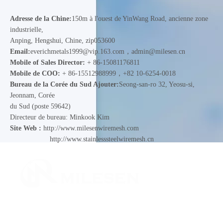
Adresse de la Chine:
150m à l'ouest de YinWang Road, ancienne zone
industrielle,
Anping, Hengshui, Chine, zip053600
Email:
everichmetals1999@vip.163.com
，
admin@milesen.cn
Mobile of Sales Director:
+ 86-15081176811
Mobile de COO:
+ 86-15512988999，+82 10-6254-0018
Bureau de la Corée du Sud Ajouter:
Seong-san-ro 32, Yeosu-si,
Jeonnam, Corée
du Sud (poste 59642)
Directeur de bureau: Minkook Kim
Site Web :
http://www.milesenwiremesh.com
http://www.stainlesssteelwiremesh.cn
Nous avons obtenu le certificat GB / T19001-2016 /
ISO9001: 2015; numéro d'enregistrement ISO: