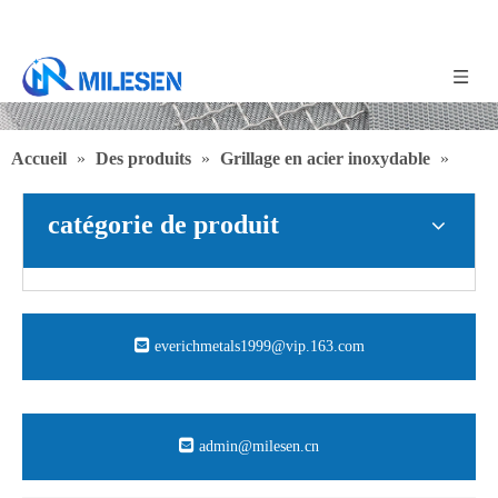
Accueil
»
Des produits
»
Grillage en acier inoxydable
»
Maille d'impression en acier inoxydable
catégorie de produit
everichmetals1999@vip.163.com
admin@milesen.cn