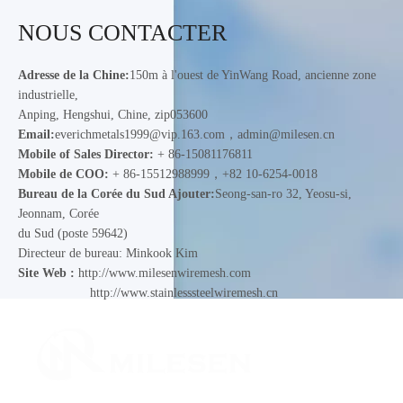
NOUS CONTACTER
Adresse de la Chine:
150m à l'ouest de YinWang Road, ancienne zone
industrielle,
Anping, Hengshui, Chine, zip053600
Email:
everichmetals1999@vip.163.com
，
admin@milesen.cn
Mobile of Sales Director:
+ 86-15081176811
Mobile de COO:
+ 86-15512988999，+82 10-6254-0018
Bureau de la Corée du Sud Ajouter:
Seong-san-ro 32, Yeosu-si,
Jeonnam, Corée
du Sud (poste 59642)
Directeur de bureau: Minkook Kim
Site Web :
http://www.milesenwiremesh.com
http://www.stainlesssteelwiremesh.cn
Nous avons obtenu le certificat GB / T19001-2016 /