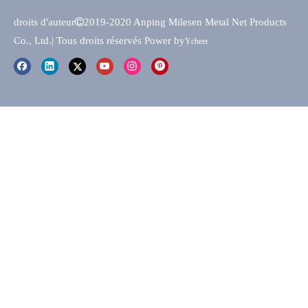
droits d'auteur

2019-2020 Anping Milesen Metal Net Products
Co., Ltd.
| Tous droits réservés Power by
Ycheer