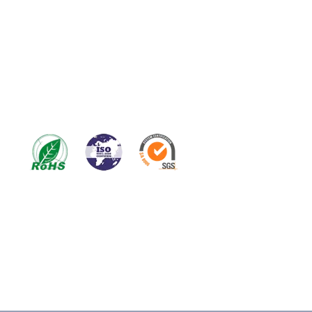
ISO9001: 2015; numéro d'enregistrement ISO:
06718Q20463R0M et certains certificats personnalisés
comme le test de brouillard salin en acier inoxydable et
les rapports de test de la directive Rohs, le rapport de
test de la Maison Blanche au micron, le certificat
MSDS; etc.