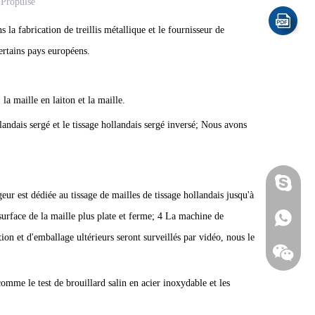
:
Propulsé
la fabrication de treillis métallique et le fournisseur de
ertains pays européens.
la maille en laiton et la maille.
llandais sergé et le tissage hollandais sergé inversé; Nous avons
97000d82
ur est dédiée au tissage de mailles de tissage hollandais jusqu'à
surface de la maille plus plate et ferme; 4 La machine de
+861508
on et d'emballage ultérieurs seront surveillés par vidéo, nous le
me le test de brouillard salin en acier inoxydable et les