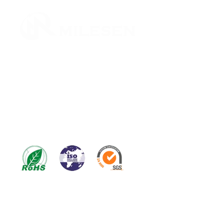
l'imprimer et essuyer immédiatement la grande surface de la bande de
maille en acier inoxydable. Surtout pour les détergents contenant de
l'eau en suspension, plus la bande de maille en acier inoxydable est
Nous avons obtenu le certificat GB / T19001-2016 /
sèche rapidement, mieux c'est. La bande en maille d'acier inoxydable
ISO9001: 2015; numéro d'enregistrement ISO:
est séchée à l'air après séchage car l'oxygène peut protéger le film passif
06718Q20463R0M et certains certificats personnalisés
de la bande en maille d'acier inoxydable.
comme le test de brouillard salin en acier inoxydable et
les rapports de test de la directive Rohs, le rapport de
test de la Maison Blanche au micron, le certificat
MSDS; etc.